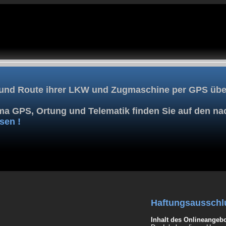
 und Route ihrer LKW und Zugmaschine per GPS über
a GPS, Ortung und Telematik finden Sie auf den n
sen !
Haftungsausschl
Inhalt des Onlineangebo