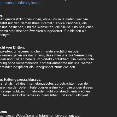
atenschutzerklärung lesen !
g:
en grundsätzlich besuchen, ohne uns mitzuteilen, wer Sie
rfährt nur den Namen Ihres Internet Service Providers, die
e uns besuchen, und die Webseiten, die Sie bei uns besuchen.
en zu statistischen Zwecken ausgewertet. Sie bleiben als
anonym.
ht von Dritten:
igkeiten, urheberrechtlichen, handelsrechtlichen oder
roblemen gehen wir davon aus, dass man uns zur Vermeidung
eiten und Kosten bereits im Vorfeld kontaktiert. Die Kostennote
hnung ohne vorhergehende Kontakt-aufnahme mit uns, werden
sminderungspflicht als unbegründet zurückweisen.
es Haftungsausschlusses:
s ist als Teil des Internetangebotes zu betrachten, von dem
esen wurde. Sofern Teile oder einzelne Formulierungen dieses
tslage nicht, nicht mehr oder nicht vollständig entsprechen
en Teile des Dokumentes in ihrem Inhalt und ihrer Gültigkeit
nzen:
 auf dieser Webpräsenz entstammen diversen privaten