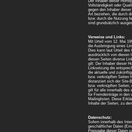
Der Inhaber dieser Homepa
Vollständigkeit oder Qual
gegen den Inhaber dieser
Art beziehen, die durch 
bzw. durch die Nutzung fe
sind grundsätzlich ausge
Verweise und Links:
Mit Urteil vom 12. Mai 1
die Ausbringung eines Link
Dies kann laut Urteil des
ausdrücklich von diesen I
diesen Seiten diverse Lin
gilt: Der Inhaber dieser 
Linksetzung die entsprech
die aktuelle und zukünftig
bzw. verknüpften Seiten h
distanziert sich der Site-
bzw. verknüpften Seiten, 
gilt für alle innerhalb d
für Fremdeinträge in den
Mailinglisten. Diese Erklä
Inhalte der Seiten, zu de
Datenschutz:
Sofern innerhalb des Inte
geschäftlicher Daten (Ema
Preisgabe dieser Daten se