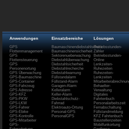
Anwendungen
Einsatzbereiche
Lösungen
GPS
Baumaschinendiebstahlschutz
Betriebsstunden-
Flottenmanagement
Baumaschinensicherheit
Zähler
GPS
Sektorenueberwachung
Betriebsstunden-
Flottensteuerung
Diebstahlüberwachung
Online
GPS
Diebstahlsicherheit
Lenkzeiten-
Personenortung
Diebstahlrecherche
Ruhezeiten
GPS Überwachung
Diebstahlwarnung
Ruhezeiten-
GPS-Baumaschine
Füllstandalarm
Lenkzeiten
GPS-Container
Füllstand-Alarm
Mitarbeiterabrechnun
GPS-Fahrzeug
Garagen-Alarm
Behaelter-
GPS Adresse
Kelleralarm
Verwaltung
GPS-KFZ
Keller-Alarm
Digitales
GPS-PKW
Diebstahlschutz-
Fahrtenbuch
GPS-LKW
Fahrrad
Personalarbeitszeit
GPS-Fahrer
Elektroauto-Ortung
Fernabschaltung
GPS-Ebike
Personal-GPS
Füllstandmeldung
GPS-Kontrolle
PersonalGPS
KFZ Fahrtenbuch
GPS-Mitarbeiter
Baustellenzeiten
GPS-
Mobilfunkortung
Fahrradortung
Geofence