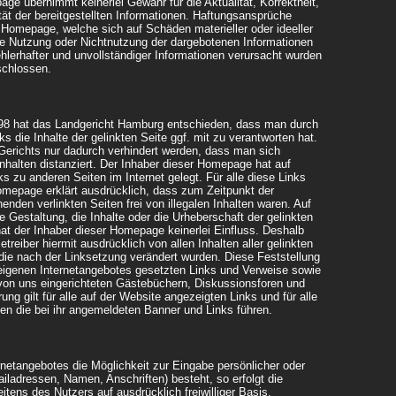
ge übernimmt keinerlei Gewähr für die Aktualität, Korrektheit,
ität der bereitgestellten Informationen. Haftungsansprüche
 Homepage, welche sich auf Schäden materieller oder ideeller
die Nutzung oder Nichtnutzung der dargebotenen Informationen
hlerhafter und unvollständiger Informationen verursacht wurden
schlossen.
998 hat das Landgericht Hamburg entschieden, dass man durch
s die Inhalte der gelinkten Seite ggf. mit zu verantworten hat.
 Gerichts nur dadurch verhindert werden, dass man sich
nhalten distanziert. Der Inhaber dieser Homepage hat auf
ks zu anderen Seiten im Internet gelegt. Für alle diese Links
Homepage erklärt ausdrücklich, dass zum Zeitpunkt der
enden verlinkten Seiten frei von illegalen Inhalten waren. Auf
e Gestaltung, die Inhalte oder die Urheberschaft der gelinkten
at der Inhaber dieser Homepage keinerlei Einfluss. Deshalb
Betreiber hiermit ausdrücklich von allen Inhalten aller gelinkten
die nach der Linksetzung verändert wurden. Diese Feststellung
es eigenen Internetangebotes gesetzten Links und Verweise sowie
 von uns eingerichteten Gästebüchern, Diskussionsforen und
rung gilt für alle auf der Website angezeigten Links und für alle
nen die bei ihr angemeldeten Banner und Links führen.
rnetangebotes die Möglichkeit zur Eingabe persönlicher oder
iladressen, Namen, Anschriften) besteht, so erfolgt die
itens des Nutzers auf ausdrücklich freiwilliger Basis.