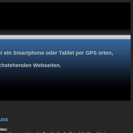
 ein Smartphone oder Tablet per GPS orten,
achstehenden Webseiten.
uss
tes: