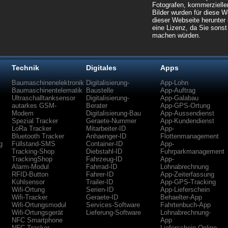
Fotografen, kommerzielle
Bilder wurden für diese We
dieser Webseite herunter 
eine Lizenz, da Sie sonst
machen würden.
Technik
Digitales
Apps
Baumaschinenelektronik
Digitalisierung-
App-Lohn
Baumaschinentelematik
Baustelle
App-Auftrag
Ultraschalltanksensor
Digitalisierung-
App-Galabau
autarkes GSM-
Berater
App-GPS-Ortung
Modem
Digitalisierung-Bau
App-Aussendienst
Spezial Tracker
Geraete-Nummer
App-Kundendienst
LoRa Tracker
Mitarbeiter-ID
App-
Bluetooth Tracker
Anhaenger-ID
Flottenmanagement
g
Füllstand-SMS
Container-ID
App-
Tracking-Shop
Diebstahl-ID
Fuhrparkmanagement
TrackingShop
Fahrzeug-ID
App-
Alarm-Modul
Fahrrad-ID
Lohnabrechnung
RFID-Button
Fahrer-ID
App-Zeiterfassung
Kühlsensor
Trailer-ID
App-GPS-Tracking
Wifi-Ortung
Serien-ID
App-Lieferschein
Wifi-Tracker
Geraete-ID
Behaelter-App
Wifi-Ortungsmodul
Services-Software
Fahrtenbuch-App
Wifi-Ortungsgerät
Lieferung-Software
Lohnabrechnung-
NFC Smartphone
App
NFC-Tracker
Lieferschein-Online