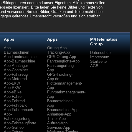
n Bildagenturen oder sind unser Eigentum. Alle kommerziellen
bseite lizensiert. Bitte laden Sie keine Bilder und Texte von
und verwenden Sie die Bilder, Grafiken und Texte nicht ohne
 gegen geltendes Urheberrecht verstoßen und sich strafbar
Apps
Apps
M4Telematics
Group
App-
Ortung-App
Baumaschinen
Tracking-App
Datenschutz
App-Landmaschine
GPS-Ortung-App
Impressum
App-Baumaschine
Fahrzeugflotte-App
Startseite
App-Anhänger
Fahrzeugortung-
AGB
App-Container
App
App-Fahrzeug
GPS-Tracking-
App-Motorrad
App.de
App-LKW
Flottenmanagement-
App-PKW
App
App-eBike
Fuhrparkmanagement-
App-Fahrer
App
App-Fahrrad
Baumaschinen-
App-Fuhrpark
App
App-Fahrtenbuch
Baumaschine-App
App-
Anhänger-App
Fahrzeugortung
Trailer-App
App-Fahrzeugflotte
Auftrag-App
App-Galileo
Services-App
App-Ortung
Werkzeug-Tracker